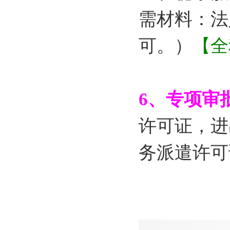
需材料：法
可。）
【全
6、专项审
许可证，进
务派遣许可