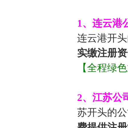
1、连云港
连云港开头
连云港企业信用3A信用认证评级
AAA守信用企业 诚信重合同评
实缴注册资
定
【全程绿色
2、江苏公
连云港公司注册 公司注销 变更
苏开头的公
免费提供注册地址 一站式全程代
办！
费提供注册