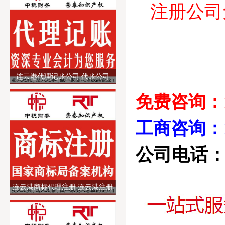
注册公司
连云港代理记账公司 代账公司
会计代理记账 财务财税公司
免费咨询：1
工商咨询：1
公司电话：05
连云港商标代理注册 连云港注册
商标代理公司 商标变更过户续展
服务