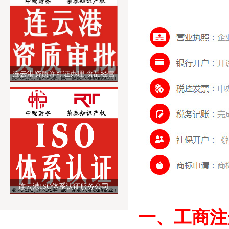
连云港资质许可证办理 食品经营
餐饮许可证 卫生、劳务派遣、海
关备案等
连云港ISO体系认证服务公司
ISO9001质量 健康 环境 体系服
一、工商注
务认证