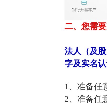
二、您需要
法人（及股
字及实名认
1、准备任
2、准备任