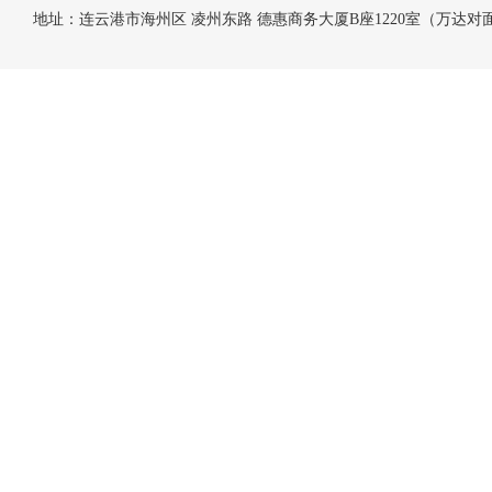
地址：连云港市海州区 凌州东路 德惠商务大厦B座1220室（万达对面） 电话：手机