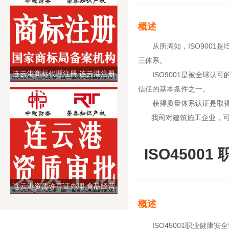
概述
从所周知，ISO9001是I
三体系。
连云港商标代理注册 连云港注册
ISO9001是被全球认可
信任的基本条件之一。
商标代理公司 商标变更过户续展
获得质量体系认证是取得客
服务
我司对建筑施工企业，可颁
ISO4500
连云港资质许可证办理 食品经营
餐饮许可证 卫生、劳务派遣、海
概述
关备案等
ISO45001职业健康安