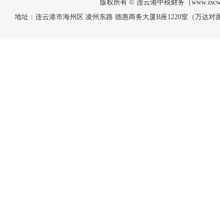
版权所有 © 连云港中税财务（www.zscw.
地址：连云港市海州区 凌州东路 德惠商务大厦B座1220室（万达对面） 电话：手机